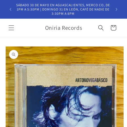
Ir
SÁBADO 30 DE MAYO EN AGUASCALIENTES, MERCO CO, DE
directamente
T
1PM A 5:30PM | DOMINGO 31 EN LEÓN, CAFÉ DE NADIE DE
al contenido
3:30PM A 8PM
Oniria Records
Carrito
Ir
directamente
a la
información
del producto