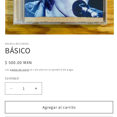
Abrir
elemento
multimedia
ONIRIA RECORDS
BÁSICO
1
en
una
ventana
Precio
$ 500.00 MXN
modal
habitual
Los
gastos de envío
se calculan en la pantalla de pago.
Cantidad
Reducir
Aumentar
cantidad
cantidad
para
para
BÁSICO
BÁSICO
Agregar al carrito