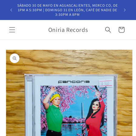
Ir
SÁBADO 30 DE MAYO EN AGUASCALIENTES, MERCO CO, DE
directamente
T
1PM A 5:30PM | DOMINGO 31 EN LEÓN, CAFÉ DE NADIE DE
al contenido
3:30PM A 8PM
Oniria Records
Carrito
Ir
directamente
a la
información
del producto