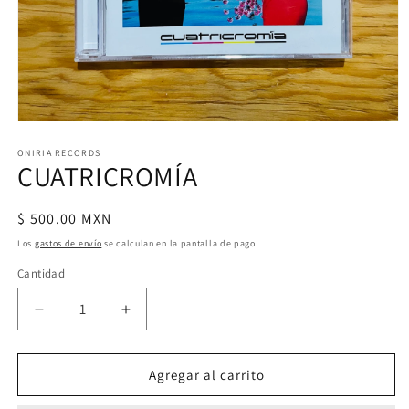
Abrir
elemento
multimedia
ONIRIA RECORDS
CUATRICROMÍA
1
en
una
ventana
Precio
$ 500.00 MXN
modal
habitual
Los
gastos de envío
se calculan en la pantalla de pago.
Cantidad
Reducir
Aumentar
cantidad
cantidad
para
para
CUATRICROMÍA
CUATRICROMÍA
Agregar al carrito