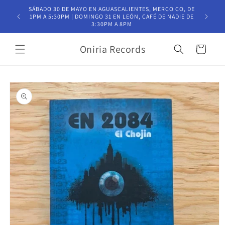
Ir
SÁBADO 30 DE MAYO EN AGUASCALIENTES, MERCO CO, DE
directamente
T
1PM A 5:30PM | DOMINGO 31 EN LEÓN, CAFÉ DE NADIE DE
al contenido
3:30PM A 8PM
Oniria Records
Carrito
Ir
directamente
a la
información
del producto