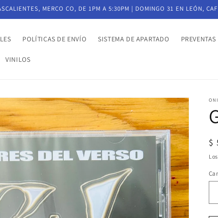
CALIENTES, MERCO CO, DE 1PM A 5:30PM | DOMINGO 31 EN LEÓN, CAF
LES
POLÍTICAS DE ENVÍO
SISTEMA DE APARTADO
PREVENTAS
VINILOS
ON
Pr
$
ha
Lo
Ca