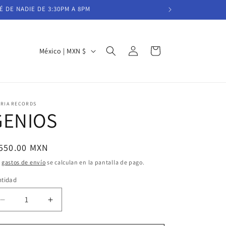
É DE NADIE DE 3:30PM A 8PM
Iniciar
P
Carrito
México | MXN $
sesión
a
í
s
IRIA RECORDS
/
GENIOS
r
e
ecio
 550.00 MXN
g
bitual
s
gastos de envío
se calculan en la pantalla de pago.
i
ntidad
ó
n
Reducir
Aumentar
cantidad
cantidad
para
para