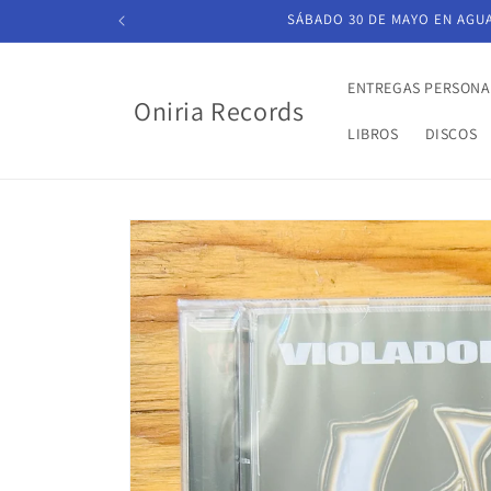
Ir
SÁBADO 30 DE MAYO EN AGUAS
directamente
al contenido
ENTREGAS PERSONA
Oniria Records
LIBROS
DISCOS
Ir
directamente
a la
información
del producto