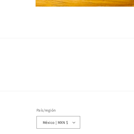
Abrir
elemento
multimedia
1
en
una
ventana
modal
País/región
México | MXN $