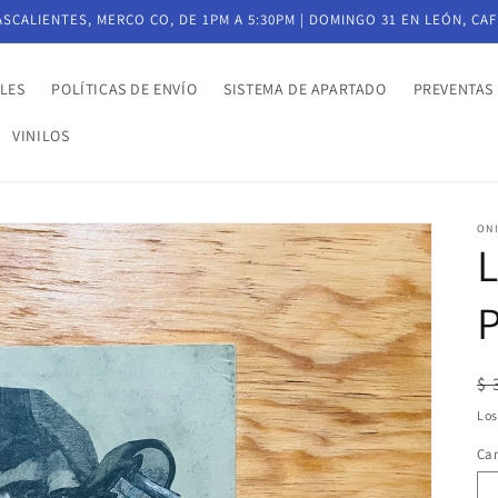
CALIENTES, MERCO CO, DE 1PM A 5:30PM | DOMINGO 31 EN LEÓN, CAF
LES
POLÍTICAS DE ENVÍO
SISTEMA DE APARTADO
PREVENTAS
VINILOS
ON
P
Pr
$ 
ha
Lo
Ca