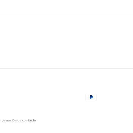
Formas
de
pago
nformación de contacto