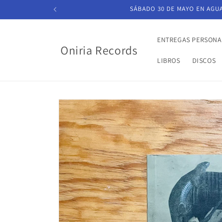
Ir
SÁBADO 30 DE MAYO EN AGUAS
directamente
al contenido
ENTREGAS PERSONA
Oniria Records
LIBROS
DISCOS
Ir
directamente
a la
información
del producto