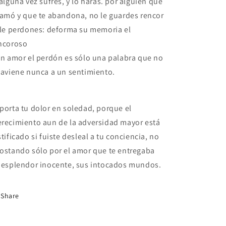
 alguna vez sufres, y lo harás.
por alguien que
 amó y que te abandona, no le guardes rencor
 le perdones:
deforma su memoria el
ncoroso
en amor el perdón es sólo una palabra
que no
 aviene nunca a un sentimiento.
porta tu dolor en soledad,
porque el
recimiento aun de la adversidad mayor está
stificado si fuiste desleal a tu conciencia, no
ostando sólo por el amor que te entregaba
 esplendor inocente, sus intocados mundos.
Share