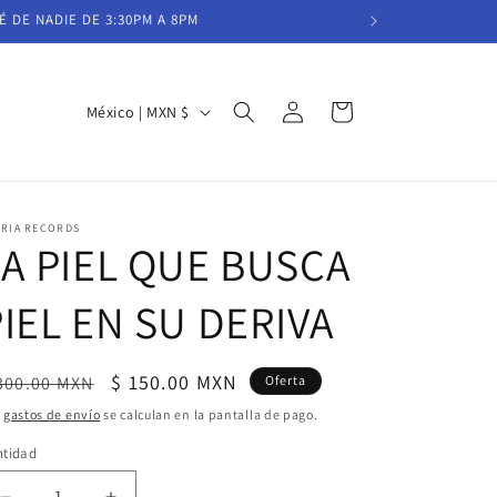
É DE NADIE DE 3:30PM A 8PM
Iniciar
P
Carrito
México | MXN $
sesión
a
í
s
IRIA RECORDS
/
LA PIEL QUE BUSCA
r
IEL EN SU DERIVA
e
g
i
ecio
Precio
$ 150.00 MXN
300.00 MXN
Oferta
ó
bitual
de
s
gastos de envío
se calculan en la pantalla de pago.
oferta
n
ntidad