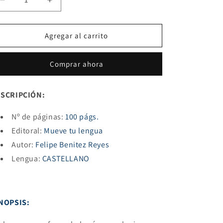
Reducir
Aumentar
cantidad
cantidad
para
para
LA
LA
Agregar al carrito
PIEL
PIEL
QUE
QUE
Comprar ahora
BUSCA
BUSCA
PIEL
PIEL
EN
EN
SCRIPCIÓN:
SU
SU
DERIVA
DERIVA
Nº de páginas:
100 págs.
Editoral:
Mueve tu lengua
Autor:
Felipe Benitez Reyes
Lengua:
CASTELLANO
NOPSIS: