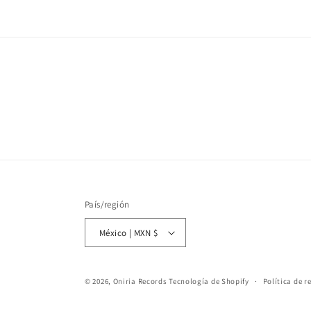
País/región
México | MXN $
© 2026,
Oniria Records
Tecnología de Shopify
Política de 