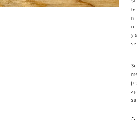
Si
te
ni
re
y 
se
So
me
ju
ap
su