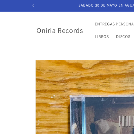
Ir
SÁBADO 30 DE MAYO EN AGUAS
directamente
al contenido
ENTREGAS PERSONA
Oniria Records
LIBROS
DISCOS
Ir
directamente
a la
información
del producto