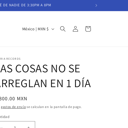
É DE NADIE DE 3:30PM A 8PM
Iniciar
P
Carrito
México | MXN $
sesión
a
í
s
IRIA RECORDS
/
LAS COSAS NO SE
r
ARREGLAN EN 1 DÍA
e
g
i
ecio
 300.00 MXN
ó
bitual
s
gastos de envío
se calculan en la pantalla de pago.
n
ntidad