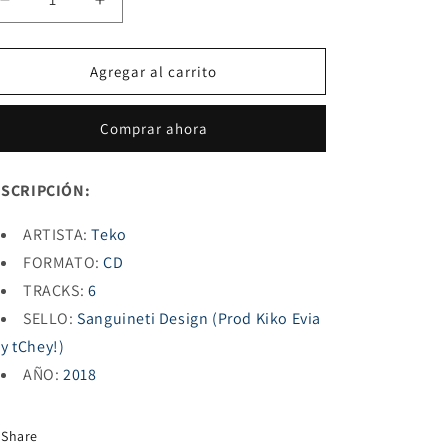
Reducir
Aumentar
cantidad
cantidad
para
para
LAS
LAS
Agregar al carrito
COSAS
COSAS
NO
NO
Comprar ahora
SE
SE
ARREGLAN
ARREGLAN
EN
EN
SCRIPCIÓN:
1
1
DÍA
DÍA
ARTISTA:
Teko
FORMATO:
CD
TRACKS:
6
SELLO:
Sanguineti Design (Prod Kiko Evia
y tChey!)
AÑO:
2018
Share