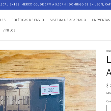
CALIENTES, MERCO CO, DE 1PM A 5:30PM | DOMINGO 31 EN LEÓN, CAF
LES
POLÍTICAS DE ENVÍO
SISTEMA DE APARTADO
PREVENTAS
VINILOS
ON
Pr
$
ha
Lo
Ca