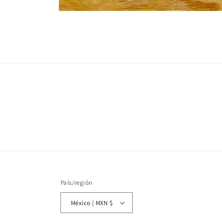
Abrir
elemento
multimedia
1
en
una
ventana
modal
País/región
México | MXN $