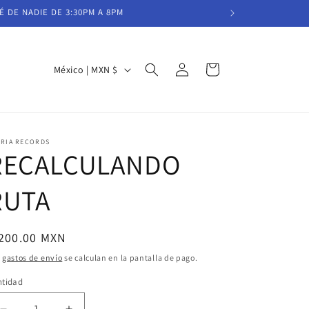
É DE NADIE DE 3:30PM A 8PM
Iniciar
P
Carrito
México | MXN $
sesión
a
í
s
IRIA RECORDS
/
RECALCULANDO
r
RUTA
e
g
i
ecio
 200.00 MXN
ó
bitual
s
gastos de envío
se calculan en la pantalla de pago.
n
ntidad