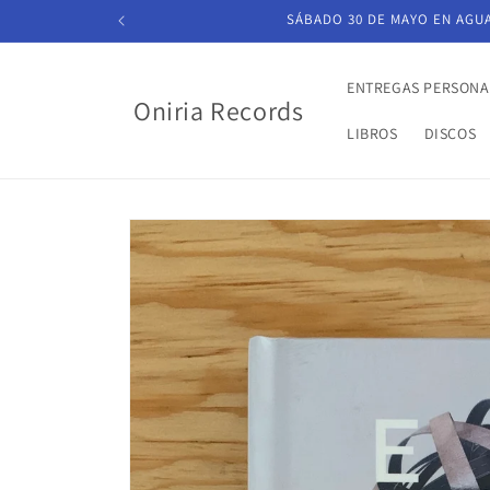
Ir
SÁBADO 30 DE MAYO EN AGUAS
directamente
al contenido
ENTREGAS PERSONA
Oniria Records
LIBROS
DISCOS
Ir
directamente
a la
información
del producto