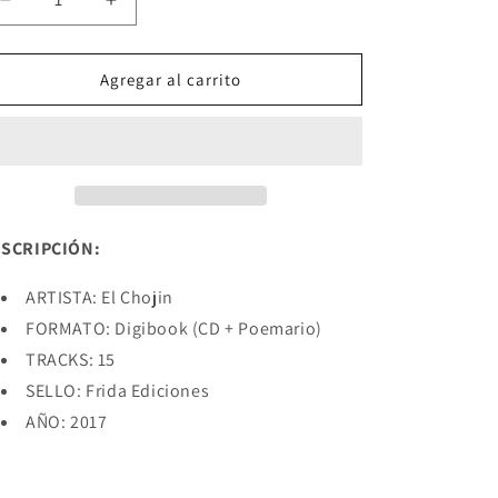
Reducir
Aumentar
cantidad
cantidad
para
para
RECALCULANDO
RECALCULANDO
Agregar al carrito
RUTA
RUTA
SCRIPCIÓN:
ARTISTA:
El Chojin
FORMATO:
Digibook (CD + Poemario)
TRACKS:
15
SELLO:
Frida Ediciones
AÑO:
2017