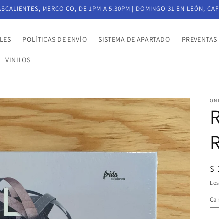
CALIENTES, MERCO CO, DE 1PM A 5:30PM | DOMINGO 31 EN LEÓN, CAF
LES
POLÍTICAS DE ENVÍO
SISTEMA DE APARTADO
PREVENTAS
VINILOS
ON
Pr
$
ha
Lo
Ca