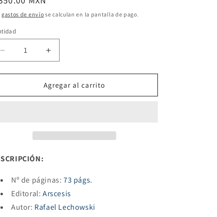
ecio
 350.00 MXN
bitual
s
gastos de envío
se calculan en la pantalla de pago.
ntidad
Reducir
Aumentar
cantidad
cantidad
para
para
LA
LA
Agregar al carrito
VIDA
VIDA
INTELECTUAL
INTELECTUAL
DE
DE
SERTILLANGES
SERTILLANGES
(LIBRO
(LIBRO
FIRMADO)
FIRMADO)
SCRIPCIÓN:
Nº de páginas:
73 págs.
Editoral:
Arscesis
Autor:
Rafael Lechowski