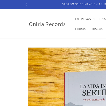
Ir
SÁBADO 30 DE MAYO EN AGUAS
directamente
al contenido
ENTREGAS PERSONA
Oniria Records
LIBROS
DISCOS
Ir
directamente
a la
información
del producto