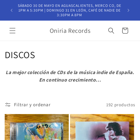
Ir
SÁBADO 30 DE MAYO EN AGUASCALIENTES, MERCO CO, DE
directamente
T
1PM A 5:30PM | DOMINGO 31 EN LEÓN, CAFÉ DE NADIE DE
al contenido
3:30PM A 8PM
Oniria Records
Carrito
C
DISCOS
o
La mejor colección de CDs de la música indie de España.
l
En continuo crecimiento...
e
c
Filtrar y ordenar
192 productos
c
i
ó