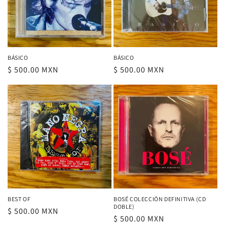
BÁSICO
BÁSICO
Precio
$ 500.00 MXN
Precio
$ 500.00 MXN
habitual
habitual
BEST OF
BOSÉ COLECCIÓN DEFINITIVA (CD
DOBLE)
Precio
$ 500.00 MXN
Precio
$ 500.00 MXN
habitual