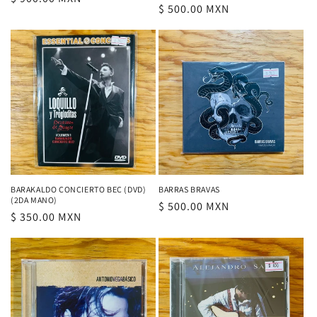
Precio
$ 500.00 MXN
habitual
habitual
BARAKALDO CONCIERTO BEC (DVD)
BARRAS BRAVAS
(2DA MANO)
Precio
$ 500.00 MXN
Precio
$ 350.00 MXN
habitual
habitual