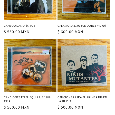
CAFÉ QUIJANO ÉXITOS
CALAMARO 81 91 (CD DOBLE + DVD)
Precio
$ 550.00 MXN
Precio
$ 600.00 MXN
habitual
habitual
CANCIONES EN EL EQUIPAJE 1988
CANCIONES PARA EL PRIMER DÍA EN
1994
LA TIERRA
Precio
$ 500.00 MXN
Precio
$ 500.00 MXN
habitual
habitual