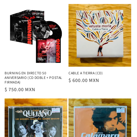
habitual
BURNING EN DIRECTO 50
CABLE A TIERRA (CD)
ANIVERSARIO (CD DOBLE + POSTAL
Precio
$ 600.00 MXN
FIRMADA)
habitual
Precio
$ 750.00 MXN
habitual