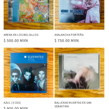
n
:
ARENA EN LOS BOLSILLOS
AVALANCHA PORTEÑA
Precio
$ 500.00 MXN
Precio
$ 750.00 MXN
habitual
habitual
AZUL (3 CDS)
BALLENAS MUERTAS EN SAN
SEBASTIÁN
Precio
$ 900.00 MXN