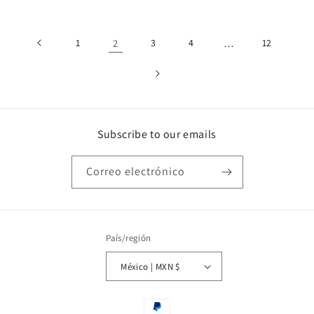
1
2
3
4
…
12
Subscribe to our emails
Correo electrónico
País/región
México | MXN $
Formas